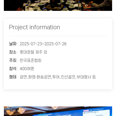
Project information
날짜
: 2025-07-23~2025-07-26
장소
: 롯데호텔 제주 외
주최
: 한국표준협회
참석
: 400여명
형태
: 강연,환영·환송공연,투어,친선골프,부대행사 등