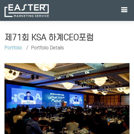
제71회 KSA 하계CEO포럼
Portfolio
Portfolio Details