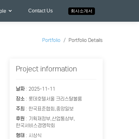
Contact Us
ple
회사소개서
Portfolio
Portfolio Details
Project information
날짜
: 2025-11-11
장소
: 롯데호텔서울 크리스탈볼룸
주최
: 한국표준협회,중앙일보
후원
: 기획재정부,산업통상부,
한국서비스경영학회
형태
: 시상식