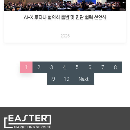
AI+X 투자사 협의회 출범 및 민관 협력 선언식
2026
1
2
3
4
5
6
7
8
9
10
Next