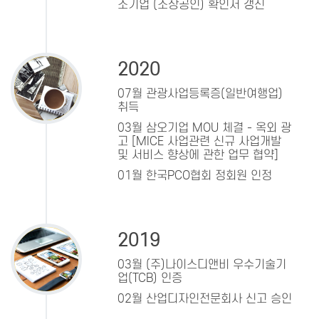
소기업 (소상공인) 확인서 갱신
2020
07월 관광사업등록증(일반여행업)
취득
03월 삼오기업 MOU 체결 - 옥외 광
고 [MICE 사업관련 신규 사업개발
및 서비스 향상에 관한 업무 협약]
01월 한국PCO협회 정회원 인정
2019
03월 (주)나이스디앤비 우수기술기
업(TCB) 인증
02월 산업디자인전문회사 신고 승인